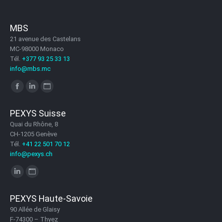
MBS
21 avenue des Castelans
MC-98000 Monaco
Tél.
+377 93 25 33 13
info@mbs.mc
Trouvez nous sur :
Facebook
LinkedIn
Site
page
page
Web
PEXYS Suisse
opens
opens
page
Quai du Rhône, 8
in
in
opens
CH-1205 Genève
new
new
in
Tél.
+41 22 501 70 12
info@pexys.ch
window
window
new
Trouvez nous sur :
window
LinkedIn
Site
page
Web
PEXYS Haute-Savoie
opens
page
90 Allée de Glaisy
in
opens
F-74300 – Thyez