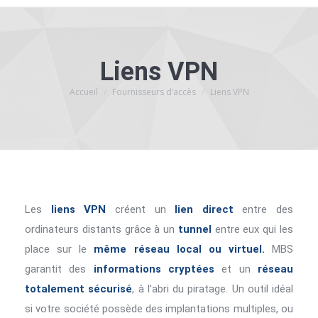
Liens VPN
Accueil
Fournisseurs d’accès
Liens VPN
Vous êtes ici :
Les
liens VPN
créent un
lien direct
entre des
ordinateurs distants grâce à un
tunnel
entre eux qui les
place sur le
même réseau local ou virtuel.
MBS
garantit des
informations cryptées
et un
réseau
totalement sécurisé
, à l’abri du piratage. Un outil idéal
si votre société possède des implantations multiples, ou